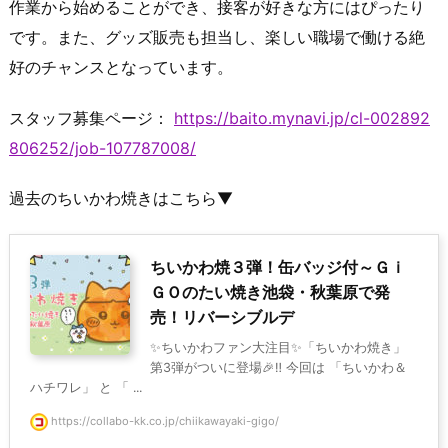
作業から始めることができ、接客が好きな方にはぴったり
です。また、グッズ販売も担当し、楽しい職場で働ける絶
好のチャンスとなっています。
スタッフ募集ページ：
https://baito.mynavi.jp/cl-002892
806252/job-107787008/
過去のちいかわ焼きはこちら▼
ちいかわ焼３弾！缶バッジ付～Ｇｉ
ＧＯのたい焼き池袋・秋葉原で発
売！リバーシブルデ
✨ちいかわファン大注目✨「ちいかわ焼き」
第3弾がついに登場🎉‼ 今回は 「ちいかわ＆
ハチワレ」 と 「 ...
https://collabo-kk.co.jp/chiikawayaki-gigo/