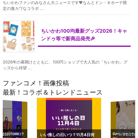
ちいかわファンのみなさん大ニュースです💖なんとドン・キホーテ限
定の激カワなコラボ ...
ちいかわ100均最新グッズ2026！キャ
ンドゥ等で新商品発売🎉
2026年の幕開けとともに、100円ショップで大人気の「ちいかわ」グ
ッズから待望 ...
ファンコメ！画像投稿
最新！コラボ＆トレンドニュース
GU×ちいかわコラボ
予約いつまで？2023
ーチやショルダーが可
×ZOZOTOWNコラ
いい推しの日いつ？11月4日何