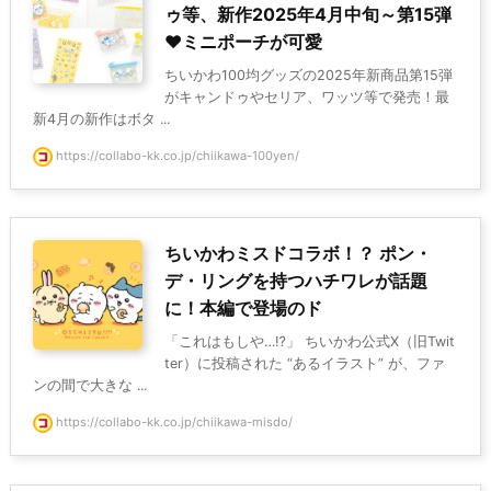
ゥ等、新作2025年4月中旬～第15弾
♥ミニポーチが可愛
ちいかわ100均グッズの2025年新商品第15弾
がキャンドゥやセリア、ワッツ等で発売！最
新4月の新作はボタ ...
https://collabo-kk.co.jp/chiikawa-100yen/
ちいかわミスドコラボ！？ ポン・
デ・リングを持つハチワレが話題
に！本編で登場のド
「これはもしや…⁉」 ちいかわ公式X（旧Twit
ter）に投稿された “あるイラスト” が、ファ
ンの間で大きな ...
https://collabo-kk.co.jp/chiikawa-misdo/