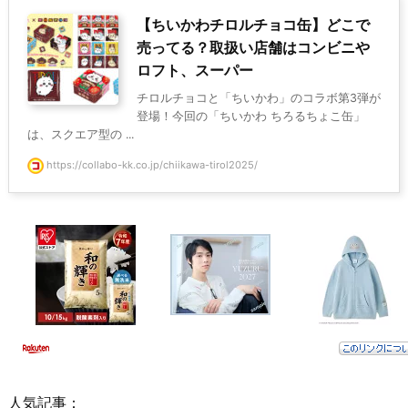
【ちいかわチロルチョコ缶】どこで
売ってる？取扱い店舗はコンビニや
ロフト、スーパー
チロルチョコと「ちいかわ」のコラボ第3弾が
登場！今回の「ちいかわ ちろるちょこ缶」
は、スクエア型の ...
https://collabo-kk.co.jp/chiikawa-tirol2025/
人気記事：