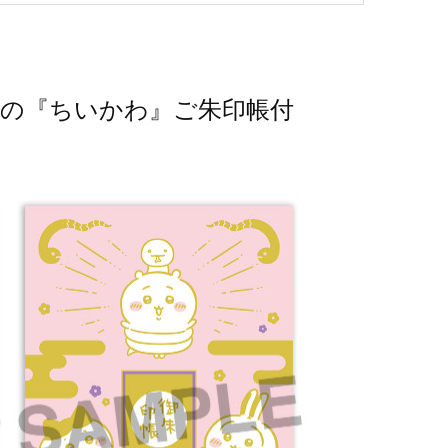
繍の『ちいかわ』ご朱印帳付