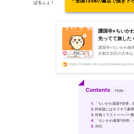
・全国1358の書店で描き
ぱるふぇ！
護国寺×ちいかわ
光ってて旅した
護国寺×ちいかわ御朱
京都文京区の大本山・
https://collabo-kk.co.jp/chiikawa-gosh
Contents
1.
「ちいかわ最新刊6巻」
2.
特装版にはキラキラ豪華
3.
特典イラストペーパー
4.
「ちいかわ最新刊6巻」
5.
SNS