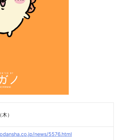
日（木）
kodansha.co.jp/news/5576.html