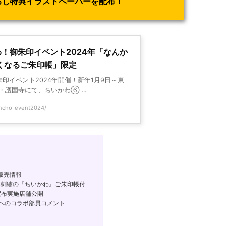
下ろし特典イラストペーパーを配布！
！御朱印イベント2024年「なんか
くなるご朱印帳」限定
印イベント2024年開催！新年1月9日～東
護国寺にて、ちいかわ⑥ ...
uincho-event2024/
販売情報
刺繍の『ちいかわ』ご朱印帳付
配布実施店舗公開
へのコラボ部員コメント