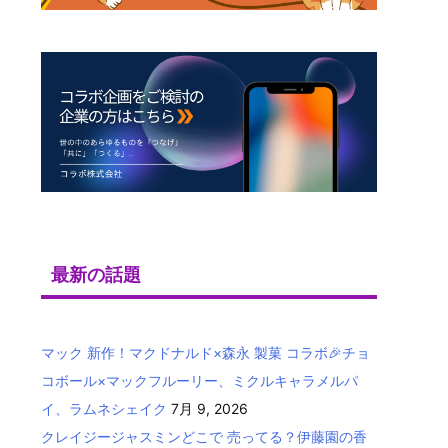
最新の話題
マック 新作！マクドナルド×森永 製菓 コラボ🎉チョ
コボール×マックフルーリー、ミクルキャラメルパ
イ、ラムネシェイク
7月 9, 2026
クレイジージャスミンどこで 売ってる？伊藤園の香