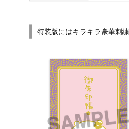
特装版にはキラキラ豪華刺