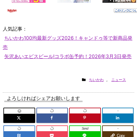
人気記事：
ちいかわ100均最新グッズ2026！キャンドゥ等で新商品発
売
矢沢あいエビスビール!コラボ缶予約！2026年3月3日発売
ちいかわ
,
ニュース
よろしければシェアお願いします
-
Send
-
B!
Copy