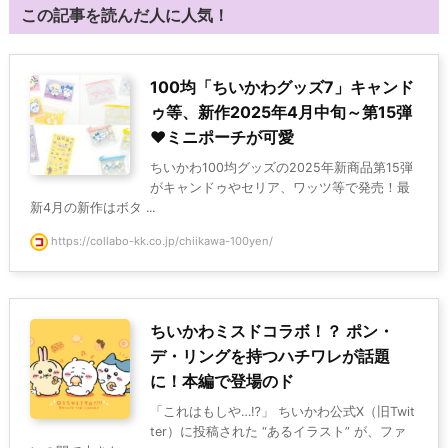
この記事を読んだ人に人気！
100均「ちいかわグッズ7」キャンド
ゥ等、新作2025年4月中旬～第15弾
♥ミニポーチが可愛
ちいかわ100均グッズの2025年新商品第15弾
がキャンドゥやセリア、ワッツ等で発売！最
新4月の新作はボタ ...
https://collabo-kk.co.jp/chiikawa-100yen/
ちいかわミスドコラボ！？ ポン・
デ・リングを持つハチワレが話題
に！本編で登場のド
「これはもしや…⁉」 ちいかわ公式X（旧Twit
ter）に投稿された “あるイラスト” が、ファ