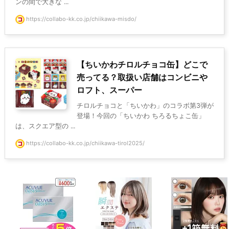
ンの間で大きな ...
https://collabo-kk.co.jp/chiikawa-misdo/
【ちいかわチロルチョコ缶】どこで
売ってる？取扱い店舗はコンビニや
ロフト、スーパー
チロルチョコと「ちいかわ」のコラボ第3弾が
登場！今回の「ちいかわ ちろるちょこ缶」
は、スクエア型の ...
https://collabo-kk.co.jp/chiikawa-tirol2025/