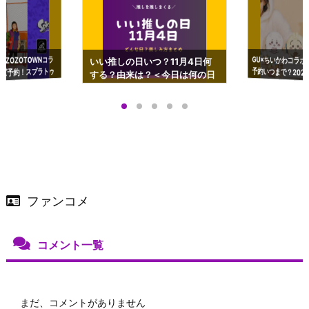
GU×ちいかわコラボ
予約いつまで？2023
ーチやショルダーが可
×ZOZOTOWNコラ
いい推しの日いつ？11月4日何
ズ予約！スプラトゥ
する？由来は？＜今日は何の日
プアップも渋谷Hz
＞
店舗＆オンラインス
）で開催
ファンコメ
コメント一覧
まだ、コメントがありません