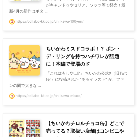
がキャンドゥやセリア、ワッツ等で発売！最
新4月の新作はボタ ...
https://collabo-kk.co.jp/chiikawa-100yen/
ちいかわミスドコラボ！？ ポン・
デ・リングを持つハチワレが話題
に！本編で登場のド
「これはもしや…⁉」 ちいかわ公式X（旧Twit
ter）に投稿された “あるイラスト” が、ファ
ンの間で大きな ...
https://collabo-kk.co.jp/chiikawa-misdo/
【ちいかわチロルチョコ缶】どこで
売ってる？取扱い店舗はコンビニや