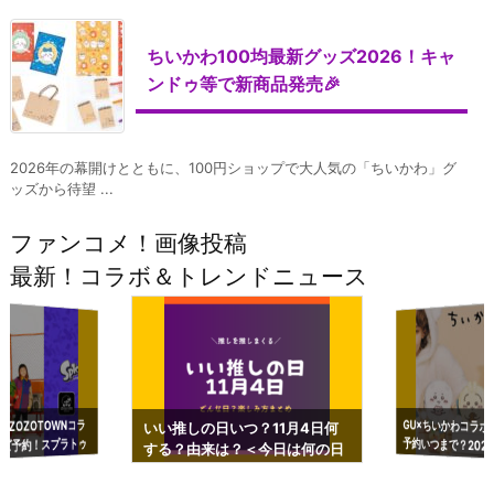
ちいかわ100均最新グッズ2026！キャ
ンドゥ等で新商品発売🎉
2026年の幕開けとともに、100円ショップで大人気の「ちいかわ」グ
ッズから待望 ...
ファンコメ！画像投稿
最新！コラボ＆トレンドニュース
GU×ちいかわコラボ
予約いつまで？2023
ーチやショルダーが可
×ZOZOTOWNコラ
いい推しの日いつ？11月4日何
ズ予約！スプラトゥ
する？由来は？＜今日は何の日
プアップも渋谷Hz
＞
店舗＆オンラインス
）で開催