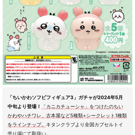
「ちいかわソフビフィギュア3」ガチャが2024年5月
中旬より登場！
「カニカチューシャ」をつけたのちい
かわ
や
ハチワレ
、
古本屋
など
5種類+シークレット1種類
をラインナップ。
キタンクラブより全国カプセルトイ
売り場にて取扱い。