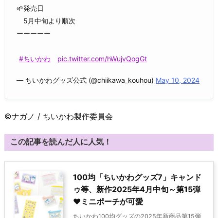
🌱発売日
5月中旬より順次
ーーーーー
#ちいかわ
pic.twitter.com/hWujvQogGt
— ちいかわグッズ公式 (@chiikawa_kouhou)
May 10, 2024
©ナガノ / ちいかわ製作委員会
この記事を読んだ人に人気！
100均「ちいかわグッズ7」キャンド
ゥ等、新作2025年4月中旬～第15弾
♥ミニポーチが可愛
ちいかわ100均グッズの2025年新商品第15弾