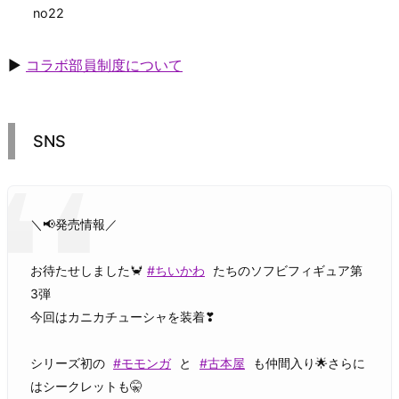
no22
▶
コラボ部員制度について
SNS
＼📢発売情報／
お待たせしました🦀
#ちいかわ
たちのソフビフィギュア第
3弾
今回はカニカチューシャを装着❣
シリーズ初の
#モモンガ
と
#古本屋
も仲間入り🌟さらに
はシークレットも🤫