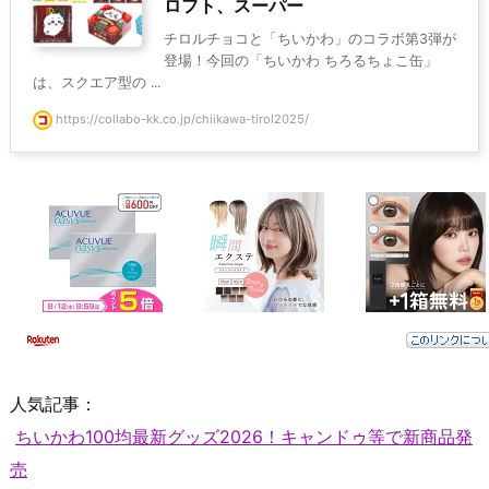
ロフト、スーパー
チロルチョコと「ちいかわ」のコラボ第3弾が
登場！今回の「ちいかわ ちろるちょこ缶」
は、スクエア型の ...
https://collabo-kk.co.jp/chiikawa-tirol2025/
人気記事：
ちいかわ100均最新グッズ2026！キャンドゥ等で新商品発
売