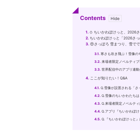
Contents
1.
⛄️ ちいかわぽけっと、202
2.
ちいかわぽけっと「2026さ
3.
😍さっぽろ 雪まつり、雪で
3.1.
寒さも吹き飛ぶ！雪像の
3.2.
来場者限定ノベルティプ
3.3.
世界配信中のアプリ連動
4.
ここが知りたい！Q&A
4.1.
Q.雪像が設置される「さ
4.2.
Q.雪像のちいかわたち
4.3.
Q.来場者限定ノベルテ
4.4.
Q.アプリ『ちいかわぽ
4.5.
Q.『ちいかわぽけっと