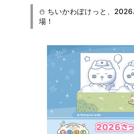
⛄️ ちいかわぽけっと、20
場！