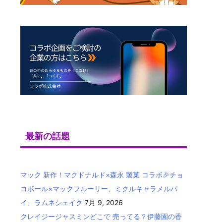
最新の話題
マック 新作！マクドナルド×森永 製菓 コラボ🎉チョ
コボール×マックフルーリー、ミクルキャラメルパ
イ、ラムネシェイク
7月 9, 2026
クレイジージャスミンどこで 売ってる？伊藤園の香