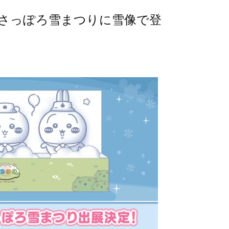
26さっぽろ雪まつりに雪像で登