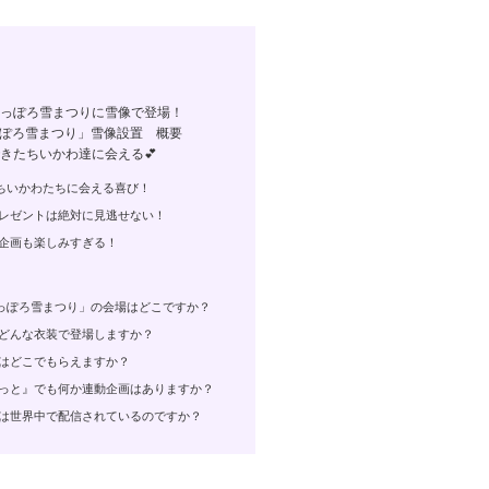
6さっぽろ雪まつりに雪像で登場！
っぽろ雪まつり」雪像設置 概要
できたちいかわ達に会える💕
ちいかわたちに会える喜び！
レゼントは絶対に見逃せない！
企画も楽しみすぎる！
っぽろ雪まつり」の会場はどこですか？
はどんな衣装で登場しますか？
ィはどこでもらえますか？
けっと』でも何か連動企画はありますか？
』は世界中で配信されているのですか？