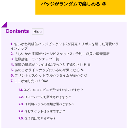
バッジがランダムで楽しめる 🎨
Contents
1.
ちいかわ刺繍缶バッジビスケット2が発売！リボンを纏った可愛いラ
インナップ
2.
「ちいかわ 刺繍缶バッジビスケット2」予約・取扱い販売情報
3.
仕様詳細・ラインナップ一覧
4.
刺繍の質感がちいかわにぴったりで癒やされる 🎀
5.
あのこがラインナップにいるのが気になる 🐾
6.
プリントビスケットでおやつタイムが華やぐ 🍪
7.
ここが知りたい！Q&A
7.1.
Q.どこのコンビニで見つけやすいですか？
7.2.
Q.スーパーでも販売されますか？
7.3.
Q.刺繍バッジの種類は選べますか？
7.4.
Q.ビスケットは何味ですか？
7.5.
Q.予約はできますか？