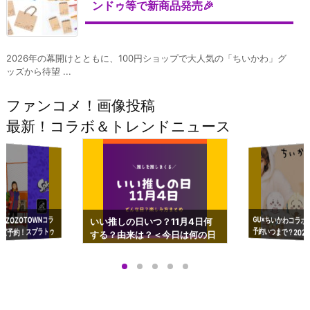
ンドゥ等で新商品発売🎉
2026年の幕開けとともに、100円ショップで大人気の「ちいかわ」グ
ッズから待望 ...
ファンコメ！画像投稿
最新！コラボ＆トレンドニュース
GU×ちいかわコラボ
予約いつまで？2023
ーチやショルダーが可
×ZOZOTOWNコラ
いい推しの日いつ？11月4日何
ズ予約！スプラトゥ
する？由来は？＜今日は何の日
プアップも渋谷Hz
＞
店舗＆オンラインス
）で開催