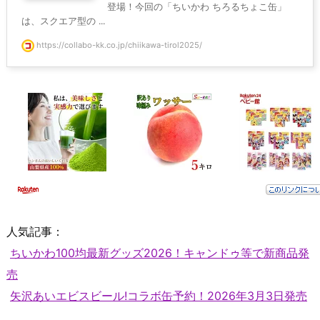
登場！今回の「ちいかわ ちろるちょこ缶」
は、スクエア型の ...
https://collabo-kk.co.jp/chiikawa-tirol2025/
人気記事：
ちいかわ100均最新グッズ2026！キャンドゥ等で新商品発
売
矢沢あいエビスビール!コラボ缶予約！2026年3月3日発売