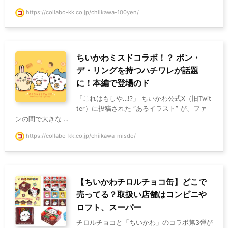
https://collabo-kk.co.jp/chiikawa-100yen/
ちいかわミスドコラボ！？ ポン・
デ・リングを持つハチワレが話題
に！本編で登場のド
「これはもしや…⁉」 ちいかわ公式X（旧Twit
ter）に投稿された “あるイラスト” が、ファ
ンの間で大きな ...
https://collabo-kk.co.jp/chiikawa-misdo/
【ちいかわチロルチョコ缶】どこで
売ってる？取扱い店舗はコンビニや
ロフト、スーパー
チロルチョコと「ちいかわ」のコラボ第3弾が