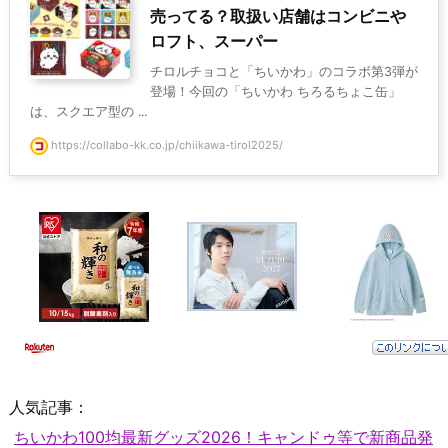
売ってる？取扱い店舗はコンビニや
ロフト、スーパー
チロルチョコと「ちいかわ」のコラボ第3弾が
登場！今回の「ちいかわ ちろるちょこ缶」
は、スクエア型の ...
https://collabo-kk.co.jp/chiikawa-tirol2025/
人気記事：
ちいかわ100均最新グッズ2026！キャンドゥ等で新商品発