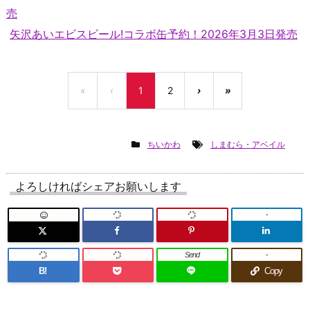
売
矢沢あいエビスビール!コラボ缶予約！2026年3月3日発売
«
‹
1
2
›
»
ちいかわ
しまむら・アベイル
よろしければシェアお願いします
-
Send
-
B!
Copy