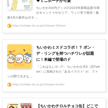
♥ミニポーチが可愛
ちいかわ100均グッズの2025年新商品第15弾
がキャンドゥやセリア、ワッツ等で発売！最
新4月の新作はボタ ...
https://collabo-kk.co.jp/chiikawa-100yen/
ちいかわミスドコラボ！？ ポン・
デ・リングを持つハチワレが話題
に！本編で登場のド
「これはもしや…⁉」 ちいかわ公式X（旧Twit
ter）に投稿された “あるイラスト” が、ファ
ンの間で大きな ...
https://collabo-kk.co.jp/chiikawa-misdo/
【ちいかわチロルチョコ缶】どこで