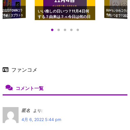
GU×ちいかわコラボ
予約いつまで？2023
ーチやショルダーが可
×ZOZOTOWNコラ
いい推しの日いつ？11月4日何
ズ予約！スプラトゥ
する？由来は？＜今日は何の日
プアップも渋谷Hz
＞
店舗＆オンラインス
）で開催
ファンコメ
コメント一覧
匿名
より:
4月 6, 2022 5:44 pm