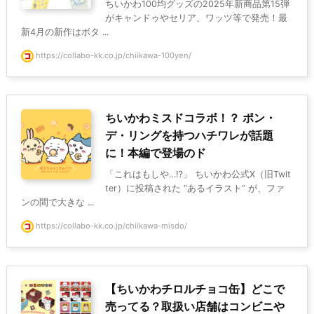
ちいかわ100均グッズの2025年新商品第15弾
がキャンドゥやセリア、ワッツ等で発売！最
新4月の新作はボタ ...
https://collabo-kk.co.jp/chiikawa-100yen/
ちいかわミスドコラボ！？ ポン・
デ・リングを持つハチワレが話題
に！本編で登場のド
「これはもしや…⁉」 ちいかわ公式X（旧Twit
ter）に投稿された “あるイラスト” が、ファ
ンの間で大きな ...
https://collabo-kk.co.jp/chiikawa-misdo/
【ちいかわチロルチョコ缶】どこで
売ってる？取扱い店舗はコンビニや