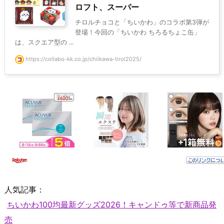
ロフト、スーパー
チロルチョコと「ちいかわ」のコラボ第3弾が
登場！今回の「ちいかわ ちろるちょこ缶」
は、スクエア型の ...
https://collabo-kk.co.jp/chiikawa-tirol2025/
人気記事：
ちいかわ100均最新グッズ2026！キャンドゥ等で新商品発
売