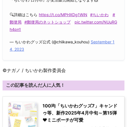
🔍詳細はこちら
https://t.co/MPHXDg1WiN
#ちいかわ
#
郵便局
#郵便局のネットショップ
pic.twitter.com/NUuRG
h4pn1
— ちいかわグッズ公式 (@chiikawa_kouhou)
September 1
4, 2023
©ナガノ / ちいかわ製作委員会
この記事を読んだ人に人気！
100均「ちいかわグッズ7」キャンド
ゥ等、新作2025年4月中旬～第15弾
♥ミニポーチが可愛