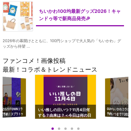
ちいかわ100均最新グッズ2026！キャ
ンドゥ等で新商品発売🎉
2026年の幕開けとともに、100円ショップで大人気の「ちいかわ」グ
ッズから待望 ...
ファンコメ！画像投稿
最新！コラボ＆トレンドニュース
GU×ちいかわコラボ
予約いつまで？2023
ーチやショルダーが可
×ZOZOTOWNコラ
いい推しの日いつ？11月4日何
ズ予約！スプラトゥ
する？由来は？＜今日は何の日
プアップも渋谷Hz
＞
店舗＆オンラインス
）で開催