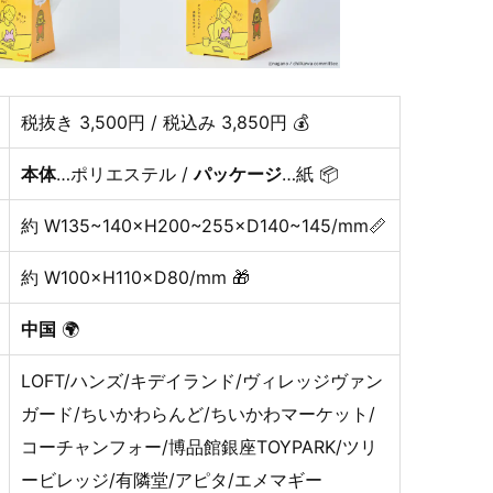
税抜き 3,500円 / 税込み 3,850円 💰
本体
…ポリエステル /
パッケージ
…紙 📦
約 W135~140×H200~255×D140~145/mm📏
約 W100×H110×D80/mm 🎁
中国
🌍
LOFT/ハンズ/キデイランド/ヴィレッジヴァン
ガード/ちいかわらんど/ちいかわマーケット/
コーチャンフォー/博品館銀座TOYPARK/ツリ
ービレッジ/有隣堂/アピタ/エメマギー