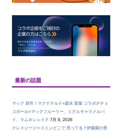
最新の話題
マック 新作！マクドナルド×森永 製菓 コラボ🎉チョ
コボール×マックフルーリー、ミクルキャラメルパ
イ、ラムネシェイク
7月 9, 2026
クレイジージャスミンどこで 売ってる？伊藤園の香