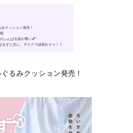
るみクッション発売！
情報
のふんばる姿が尊い💕”
ばるずと共に、デスクで頑張れそう！？
いぐるみクッション発売！