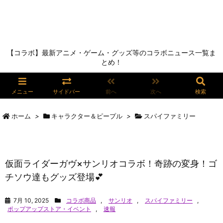
【コラボ】最新アニメ・ゲーム・グッズ等のコラボニュース一覧ま
とめ！
メニュー
サイドバー
前へ
次へ
検索
ホーム
>
キャラクター＆ピープル
>
スパイファミリー
仮面ライダーガヴ×サンリオコラボ！奇跡の変身！ゴ
チソウ達もグッズ登場💕
7月 10, 2025
コラボ商品
,
サンリオ
,
スパイファミリー
,
ポップアップストア・イベント
,
速報