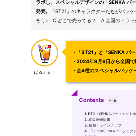
ラボし、スペシャルデザインの「SENKA パ
発売。
「BT21」のキャラクターたちがパッ
そう♪ Q.どこで売ってる？ A.全国のド
・「BT21」と「SENKA 
・2024年9月6日から全国
・全4種のスペシャルパッケ
ぱるふぇ！
Contents
1.
BT21×SENKAパーフェクト
2.
取扱販売情報
3.
種類・ラインナップ
4.
「BT21×SENKAパーフ