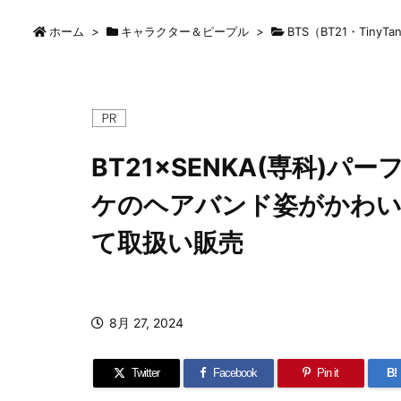
ホーム
>
キャラクター＆ピープル
>
BTS（BT21・TinyTa
BT21×SENKA(専科)
ケのヘアバンド姿がかわい
て取扱い販売
8月 27, 2024
Twitter
Facebook
Pin it
B!