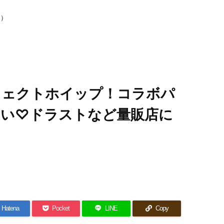
n）
パーフェクトホイップ！コラボパ
い♡ドラストなど量販店に
Hatena
Pocket
LINE
Copy