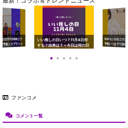
最新！コラボ＆トレンドニュース
GU×ちいかわコラボ
予約いつまで？2023
ーチやショルダーが可
×ZOZOTOWNコラ
いい推しの日いつ？11月4日何
ズ予約！スプラトゥ
する？由来は？＜今日は何の日
プアップも渋谷Hz
＞
店舗＆オンラインス
）で開催
ファンコメ
コメント一覧